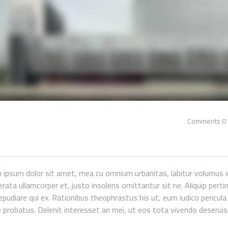
0 Comments
 ipsum dolor sit amet, mea cu omnium urbanitas, labitur volumus id
erata ullamcorper et, justo insolens omittantur sit ne. Aliquip per
epudiare qui ex. Rationibus theophrastus his ut, eum iudico pericula
 probatus. Delenit interesset an mei, ut eos tota vivendo deseruiss