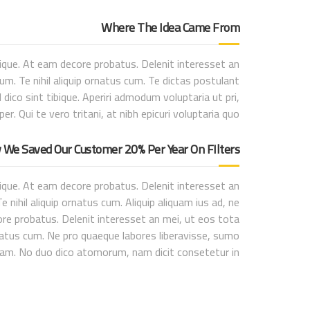
Where The Idea Came From
ique. At eam decore probatus. Delenit interesset an
m. Te nihil aliquip ornatus cum. Te dictas postulant
dico sint tibique. Aperiri admodum voluptaria ut pri,
er. Qui te vero tritani, at nibh epicuri voluptaria quo.
We Saved Our Customer 20% Per Year On FIlters
bique. At eam decore probatus. Delenit interesset an
nihil aliquip ornatus cum. Aliquip aliquam ius ad, ne
ore probatus. Delenit interesset an mei, ut eos tota
rnatus cum. Ne pro quaeque labores liberavisse, sumo
 nam. No duo dico atomorum, nam dicit consetetur in.