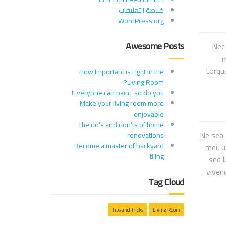
خلاصة التعليقات
WordPress.org
Awesome Posts
Nec 
m
torqua
How Important is Light in the
Living Room?
Everyone can paint, so do you!
Make your living room more
enjoyable
The do’s and don’ts of home
Ne sea 
renovations
Become a master of backyard
mei, u
tiling
sed l
viven
Tag Cloud
Tips and Tricks
Living Room