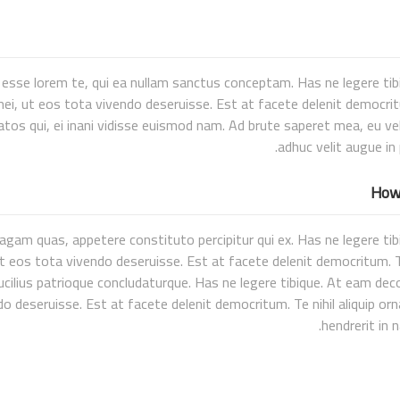
esse lorem te, qui ea nullam sanctus conceptam. Has ne legere tib
ei, ut eos tota vivendo deseruisse. Est at facete delenit democritu
tos qui, ei inani vidisse euismod nam. Ad brute saperet mea, eu vel 
adhuc velit augue in p
How 
agam quas, appetere constituto percipitur qui ex. Has ne legere ti
t eos tota vivendo deseruisse. Est at facete delenit democritum. Te 
ucilius patrioque concludaturque. Has ne legere tibique. At eam dec
do deseruisse. Est at facete delenit democritum. Te nihil aliquip o
hendrerit in