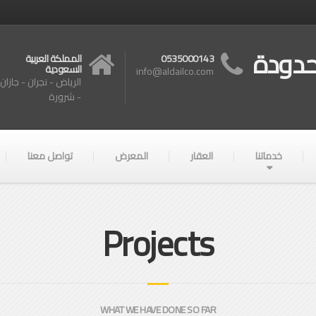
حدودة
0535000143
المملكة العربية
السعودية
info@aldailco.com
الرياض - نجران - جازان
- شرورة
خدماتنا
العقار
المعرض
تواصل معنا
Projects
WHAT WE HAVE DONE SO FAR