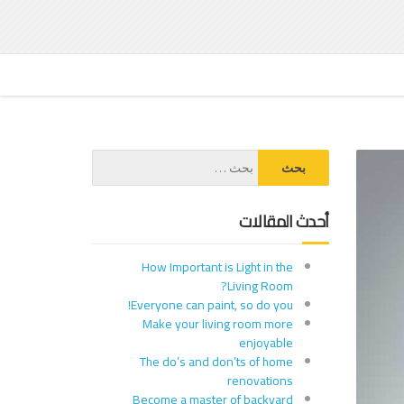
أحدث المقالات
How Important is Light in the
Living Room?
Everyone can paint, so do you!
Make your living room more
enjoyable
The do’s and don’ts of home
renovations
Become a master of backyard