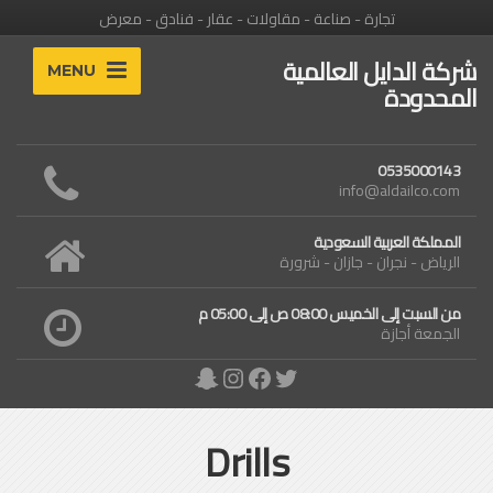
تجارة - صناعة - مقاولات - عقار - فنادق - معرض
شركة الدايل العالمية
MENU
المحدودة
0535000143
info@aldailco.com
المملكة العربية السعودية
الرياض - نجران - جازان - شرورة
من السبت إلى الخميس 08:00 ص إلى 05:00 م
الجمعة أجازة
Snapchat
Instagram
Facebook
Twitter
Drills