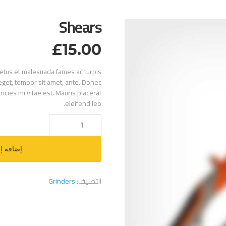
Shears
£
15.00
netus et malesuada fames ac turpis
 eget, tempor sit amet, ante. Donec
cies mi vitae est. Mauris placerat
eleifend leo.
كمية
Shears
إضافة إ
التصنيف:
Grinders