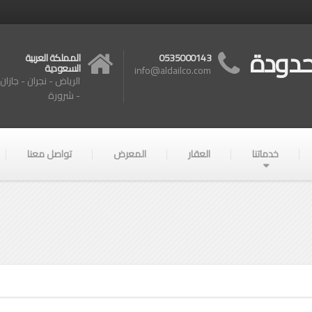
حدودة
0535000143
المملكة العربية
السعودية
info@aldailco.com
الرياض - نجران - جازان
- شرورة
خدماتنا
العقار
المعرض
تواصل معنا