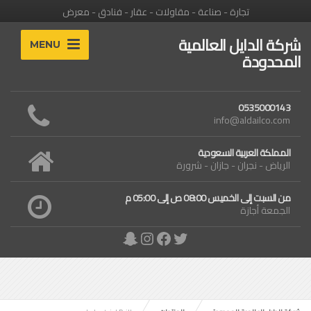
تجارة - صناعة - مقاولات - عقار - فنادق - معرض
شركة الدايل العالمية
MENU
المحدودة
0535000143
info@aldailco.com
المملكة العربية السعودية
الرياض - نجران - جازان - شرورة
من السبت إلى الخميس 08:00 ص إلى 05:00 م
الجمعة أجازة
Snapchat
Instagram
Facebook
Twitter