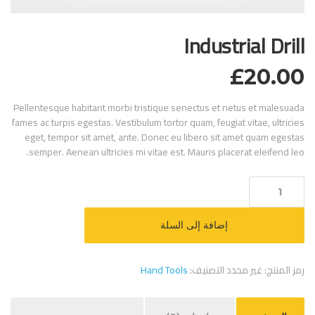
Industrial Drill
£
20.00
Pellentesque habitant morbi tristique senectus et netus et malesuada
fames ac turpis egestas. Vestibulum tortor quam, feugiat vitae, ultricies
eget, tempor sit amet, ante. Donec eu libero sit amet quam egestas
semper. Aenean ultricies mi vitae est. Mauris placerat eleifend leo.
كمية
Industrial
Drill
إضافة إلى السلة
رمز المنتج:
غير محدد
التصنيف:
Hand Tools