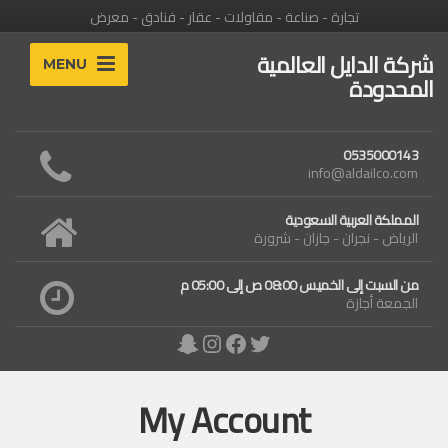
تجارة - صناعة - مقاولات - عقار - فنادق - معرض
شركة الدايل العالمية
MENU
المحدودة
0535000143
info@aldailco.com
المملكة العربية السعودية
الرياض - نجران - جازان - شرورة
من السبت إلى الخميس 08:00 ص إلى 05:00 م
الجمعة أجازة
Snapchat
Instagram
Facebook
Twitter
My Account